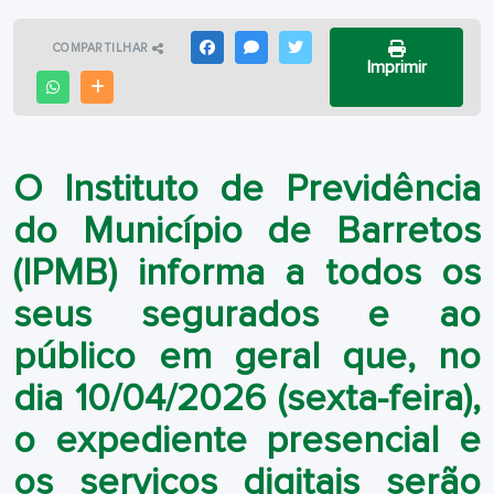
COMPARTILHAR
FACEBOOK
MESSENGER
TWITTER
Imprimir
WHATSAPP
OUTRAS MÍDIAS
O
Instituto de Previdência
do Município de Barretos
(IPMB)
informa a todos os
seus segurados e ao
público em geral que, no
dia
10/04/2026 (sexta-feira)
,
o expediente presencial e
os serviços digitais serão