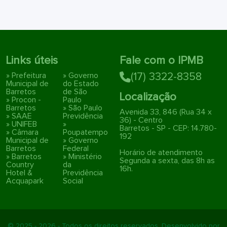
Links úteis
Fale com o IPMB
» Prefeitura
» Governo
(17) 3322-8358
Municipal de
do Estado
Barretos
de São
Localização
» Procon -
Paulo
Barretos
» São Paulo
Avenida 33, 846 (Rua 34 x
» SAAE
Previdência
36) - Centro
» UNIFEB
»
Barretos - SP - CEP: 14.780-
» Câmara
Poupatempo
192
Municipal de
» Governo
Barretos
Federal
Horário de atendimento
» Barretos
» Ministério
Segunda a sexta, das 8h as
Country
da
16h.
Hotel &
Previdência
Acquapark
Social
© 2025 - 2026 - Todos os direitos reservados. Desenvolvido por