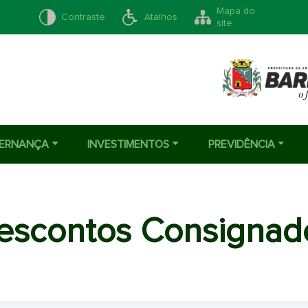
Mapa do
Contraste
Atalhos
site
ERNANÇA
INVESTIMENTOS
PREVIDÊNCIA
escontos Consignad