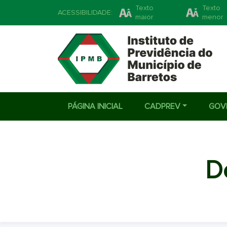
Texto
Texto
ACESSIBILIDADE:
maior
menor
PÁGINA INICIAL
CADPREV
GOV
D