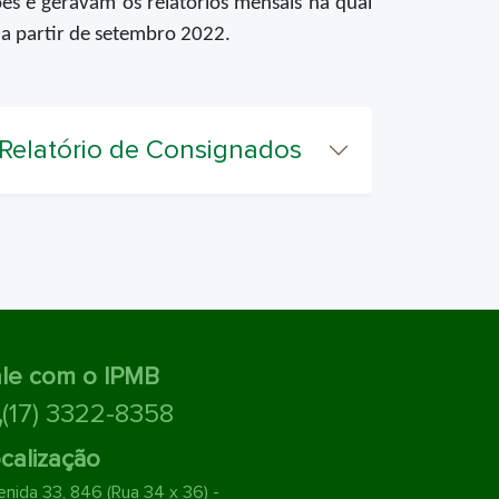
es e geravam os relatórios mensais na qual
 a partir de setembro 2022.
Relatório de Consignados
le com o IPMB
(17) 3322-8358
calização
nida 33, 846 (Rua 34 x 36) -