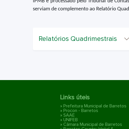
IPMB e processado pelo Tribunal de Contas
serviam de complemento ao Relatório Quadri
Relatórios Quadrimestrais
Links úteis
» Prefeitura Municipal de Barretos
» Procon - Barretos
» SAAE
» UNIFEB
» Câmara Municipal de Barretos