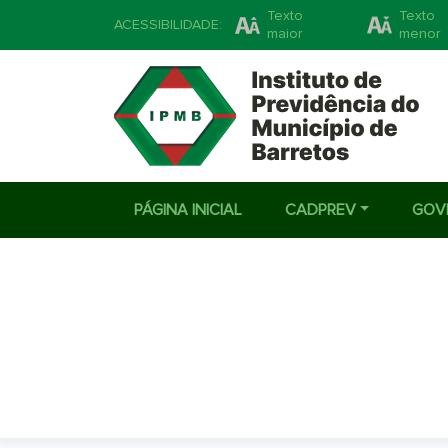
Texto
Texto
ACESSIBILIDADE:
maior
menor
PÁGINA INICIAL
CADPREV
GOV