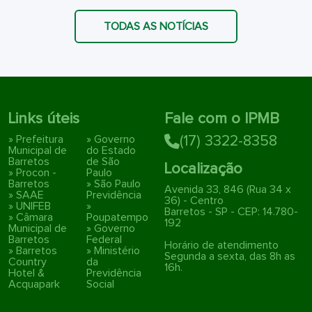
TODAS AS NOTÍCIAS
Links úteis
Fale com o IPMB
» Prefeitura
» Governo
(17) 3322-8358
Municipal de
do Estado
Barretos
de São
Localização
» Procon -
Paulo
Barretos
» São Paulo
Avenida 33, 846 (Rua 34 x
» SAAE
Previdência
36) - Centro
» UNIFEB
»
Barretos - SP - CEP: 14.780-
» Câmara
Poupatempo
192
Municipal de
» Governo
Barretos
Federal
Horário de atendimento
» Barretos
» Ministério
Segunda a sexta, das 8h as
Country
da
16h.
Hotel &
Previdência
Acquapark
Social