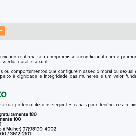
SAPP
OUTRAS MÍDIAS
nicado reafirma seu compromisso incondicional com a promo
assédio moral e sexual.
des ou comportamentos que configurem assédio moral ou sexual 
respeito à dignidade e integridade das mulheres é um valor fu
to
exual podem utilizar os seguintes canais para denúncia e acolhi
gratuitamente 180
amente 100
5
 à Mulher) (17)98199-4002
100 / 3612-2101