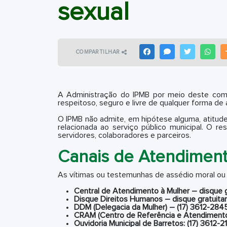
sexual
COMPARTILHAR
FACEBOOK
MESSENGER
TWITTER
WHAT
A Administração do IPMB por meio deste comu
respeitoso, seguro e livre de qualquer forma de 
O IPMB não admite, em hipótese alguma, atitu
relacionada ao serviço público municipal. O 
servidores, colaboradores e parceiros.
Canais de Atendimen
As vítimas ou testemunhas de assédio moral ou s
Central de Atendimento à Mulher – disque 
Disque Direitos Humanos – disque gratuit
DDM (Delegacia da Mulher) – (17) 3612-284
CRAM (Centro de Referência e Atendimento
Ouvidoria Municipal de Barretos: (17) 3612-2