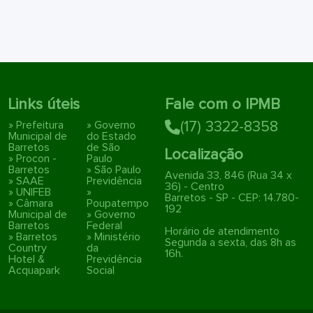
Links úteis
Fale com o IPMB
» Prefeitura
» Governo
(17) 3322-8358
Municipal de
do Estado
Barretos
de São
Localização
» Procon -
Paulo
Barretos
» São Paulo
Avenida 33, 846 (Rua 34 x
» SAAE
Previdência
36) - Centro
» UNIFEB
»
Barretos - SP - CEP: 14.780-
» Câmara
Poupatempo
192
Municipal de
» Governo
Barretos
Federal
Horário de atendimento
» Barretos
» Ministério
Segunda a sexta, das 8h as
Country
da
16h.
Hotel &
Previdência
Acquapark
Social