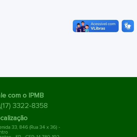
le com o IPMB
(17) 3322-8358
calização
nida 33, 846 (Rua 34 x 36) -
ntro