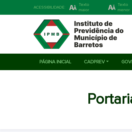
Texto
Texto
ACESSIBILIDADE:
maior
menor
PÁGINA INICIAL
CADPREV
GOV
Portar