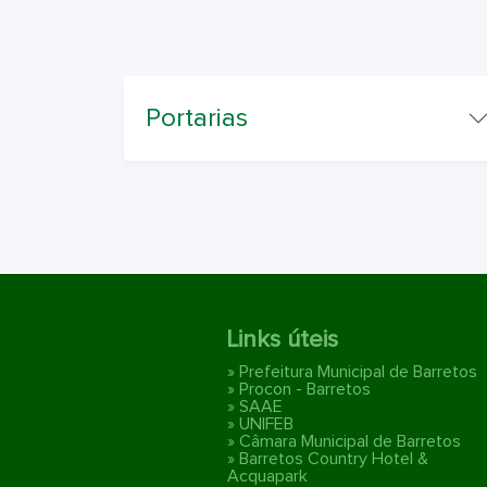
Portarias
Links úteis
» Prefeitura Municipal de Barretos
» Procon - Barretos
» SAAE
» UNIFEB
» Câmara Municipal de Barretos
» Barretos Country Hotel &
Acquapark