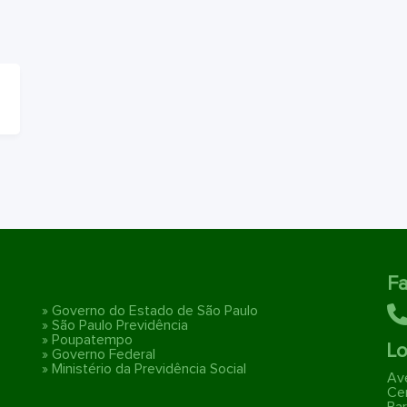
Fa
» Governo do Estado de São Paulo
» São Paulo Previdência
» Poupatempo
Lo
» Governo Federal
» Ministério da Previdência Social
Ave
Ce