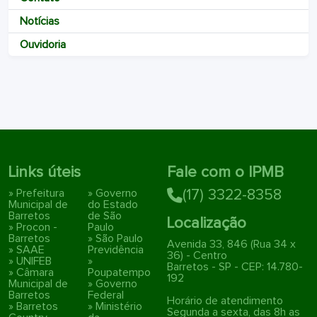
Notícias
Ouvidoria
Links úteis
Fale com o IPMB
» Prefeitura
» Governo
(17) 3322-8358
Municipal de
do Estado
Barretos
de São
Localização
» Procon -
Paulo
Barretos
» São Paulo
Avenida 33, 846 (Rua 34 x
» SAAE
Previdência
36) - Centro
» UNIFEB
»
Barretos - SP - CEP: 14.780-
» Câmara
Poupatempo
192
Municipal de
» Governo
Barretos
Federal
Horário de atendimento
» Barretos
» Ministério
Segunda a sexta, das 8h as