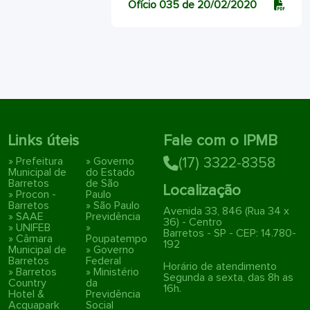
Ofício 035 de 20/02/2020
Links úteis
Fale com o IPMB
» Prefeitura
» Governo
(17) 3322-8358
Municipal de
do Estado
Barretos
de São
Localização
» Procon -
Paulo
Barretos
» São Paulo
Avenida 33, 846 (Rua 34 x
» SAAE
Previdência
36) - Centro
» UNIFEB
»
Barretos - SP - CEP: 14.780-
» Câmara
Poupatempo
192
Municipal de
» Governo
Barretos
Federal
Horário de atendimento
» Barretos
» Ministério
Segunda a sexta, das 8h as
Country
da
16h.
Hotel &
Previdência
Acquapark
Social