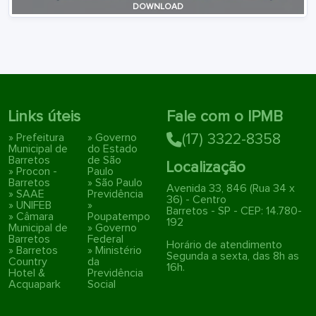
DOWNLOAD
Links úteis
Fale com o IPMB
» Prefeitura
» Governo
(17) 3322-8358
Municipal de
do Estado
Barretos
de São
Localização
» Procon -
Paulo
Barretos
» São Paulo
Avenida 33, 846 (Rua 34 x
» SAAE
Previdência
36) - Centro
» UNIFEB
»
Barretos - SP - CEP: 14.780-
» Câmara
Poupatempo
192
Municipal de
» Governo
Barretos
Federal
Horário de atendimento
» Barretos
» Ministério
Segunda a sexta, das 8h as
Country
da
16h.
Hotel &
Previdência
Acquapark
Social